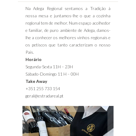
Na Adega Regional sentamos a Tradição à
nossa mesa e juntamos-lhe o que a cozinha
regional tem de melhor. Num espaço acolhedor
e familiar, de puro ambiente de Adega, damos-
lhe a conhecer os melhores vinhos regionais e
os petiscos que tanto caracterizam o nosso
Pais.
Horário
Segunda-Sexta 11H – 23H
Sábado-Domingo 11 H – 00H
Take Away
+351 255 733 154
geral@estradareal.pt
Grelhados Variados
Bacalhau Assado
Bacalhau na Brasa
Polvo à Lagareiro
Arroz de Pato
Ameijoas à Bolhão Pato
Francesinha
Cozido à Portuguesa
Rojões à Minhota
Alheira de Mirandela
ESPECIALIDADES