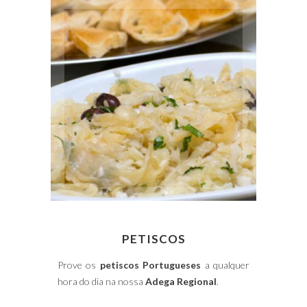
Linguiça
Chouriça
Salpicão
Presunto
PETISCOS
PETISCOS
Prove os
petiscos Portugueses
a qualquer
hora do dia na nossa
Adega Regional
.