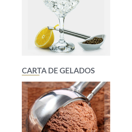
Tanquery
Beefeater 24
Martin Millers
G’vine Florasion
Pink 47
Coarunn
Big Boss
Nordés
Hendrick’s
Saffron
CARTA DE GELADOS
CARTA DE GELADOS
Taças
Taça com salada de fruta
Petit Gateau