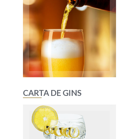
Corona
Duvel
Erdinger Dunkel
Erdinger Hell
Guiness
Hopus
La Chouffe
Leffe Blonde
Chimay
Desperados
Sagres – Gama toda
Super Bock – Gama toda
Heineken
Carlsberg
CARTA DE GINS
CARTA DE GINS
Bombay
Gordons
Bulldog