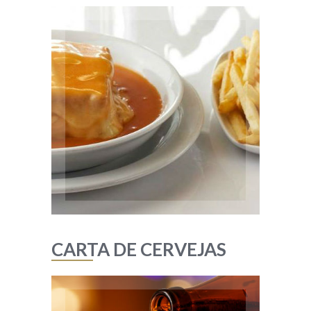
EMENTA
Francesinha de forno
Cachorros
Omeletes
Hamburguers
Combinados
Grill
Menus Infantis
CARTA DE CERVEJAS
CARTA DE CERVEJAS