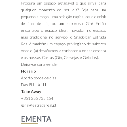
Procura um espaço agradável e que sirva para
qualquer momento do seu dia? Seja para um
pequeno almoço, uma refeição rápida, aquele drink
de final de dia, ou um saboroso Gin? Então
encontrou o espaço ideal: Inovador no espaço,
mas tradicional no serviço, o Snack-bar Estrada
Real é também um espaço privilegiado de sabores
onde o (a) desafiamos a conhecer a nossa ementa
e as nossas Cartas (Gin, Cervejas e Gelados).
Deixe-se surpreender!
Horário
Aberto todos os dias
Das 8H – à 1H
Take Away
+351 255 733 154
geral@estradareal.pt
EMENTA