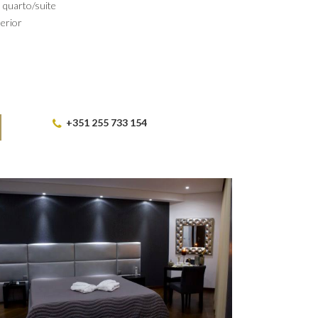
 quarto/suite
terior
+351 255 733 154