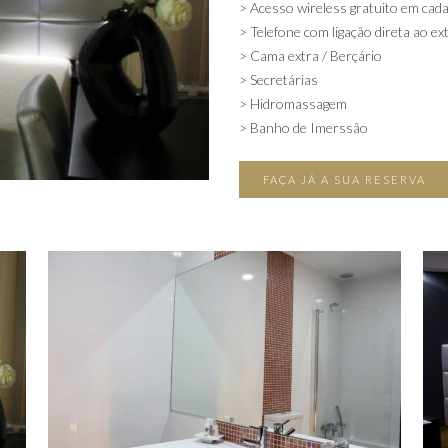
> Acesso wireless gratuito em cada
> Telefone com ligação direta ao ex
> Cama extra / Berçário
> Secretárias
> Hidromassagem
> Banho de Imerssão
FAÇA JÁ A SUA RESERVA