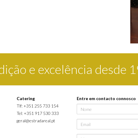
dição e excelência desde 
Catering
Entre em contacto connosco
Tlf: +351 255 733 154
Nome
3
Tel: +351 917 530 333
geral@estradareal.pt
Email
Mensagem