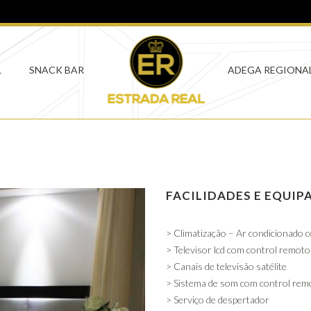
L
SNACK BAR
ADEGA REGIONA
FACILIDADES E EQUI
> Climatização – Ar condicionado 
> Televisor lcd com control remoto
> Canais de televisão satélite
> Sistema de som com control rem
> Serviço de despertador