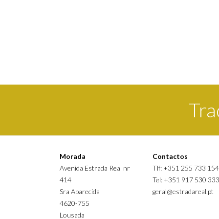
Tra
Morada
Contactos
Avenida Estrada Real nr
Tlf: +351 255 733 154
414
Tel: +351 917 530 33
Sra Aparecida
geral@estradareal.pt
4620-755
Lousada